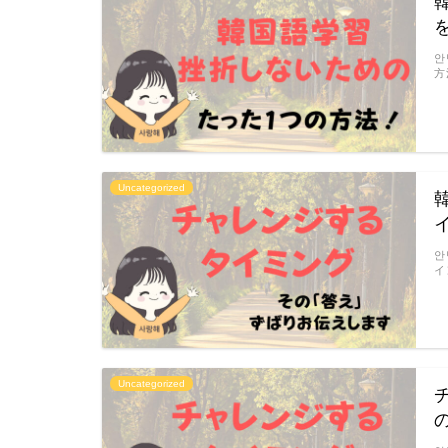
안
方
Uncategorized
안
イ
Uncategorized