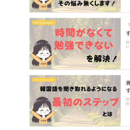
Uncategorized
안
い
Uncategorized
안
の