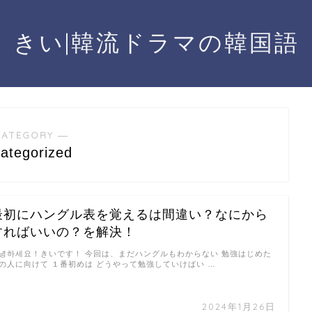
きい|韓流ドラマの韓国語
CATEGORY ―
ategorized
最初にハングル表を覚えるは間違い？なにから
すればいいの？を解決！
녕하세요！きいです！ 今回は、まだハングルもわからない 勉強はじめた
の人に向けて １番初めは どうやって勉強していけばい …
2024年1月26日