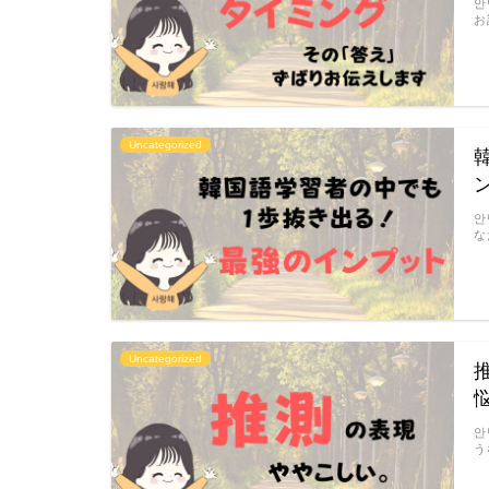
안
お
Uncategorized
안
な
Uncategorized
안
う