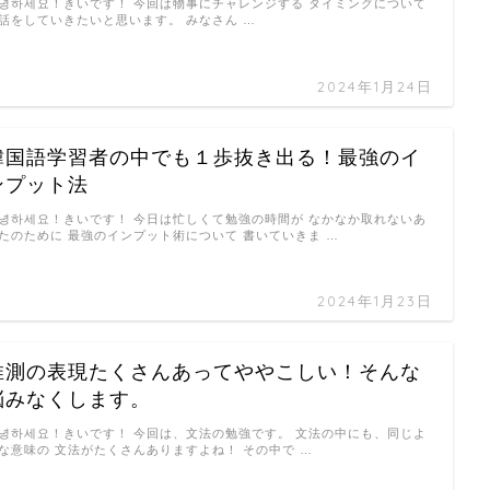
녕하세요！きいです！ 今回は物事にチャレンジする タイミングについて
話をしていきたいと思います。 みなさん …
2024年1月24日
韓国語学習者の中でも１歩抜き出る！最強のイ
ンプット法
녕하세요！きいです！ 今日は忙しくて勉強の時間が なかなか取れないあ
たのために 最強のインプット術について 書いていきま …
2024年1月23日
推測の表現たくさんあってややこしい！そんな
悩みなくします。
녕하세요！きいです！ 今回は、文法の勉強です。 文法の中にも、同じよ
な意味の 文法がたくさんありますよね！ その中で …