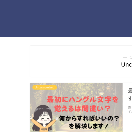
― 
Unc
Uncategorized
안
て