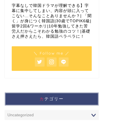
字幕なしで韓国ドラマが理解できる】字
幕に集中してしまい、内容が頭に入って
こない…そんなことありませんか？| 「聞
く」が身につく韓国語|30歳でTOPIK6級|
留学2回&ワーホリ|10年勉強してきた苦
労人だからこそわかる勉強のコツ！|基礎
さえ押さえたら、韓国語ペラペラに！
＼ Follow me ／
カテゴリー