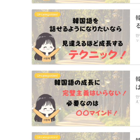
Uncategorized
안
ッ
Uncategorized
안
え
Uncategorized