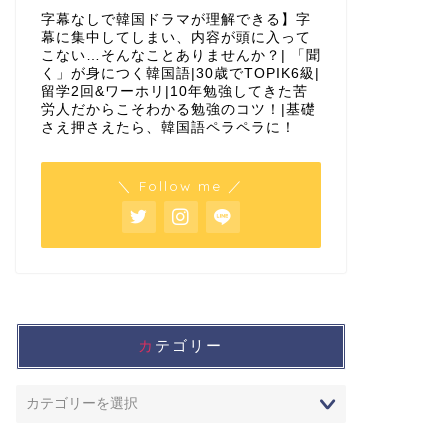
字幕なしで韓国ドラマが理解できる】字
幕に集中してしまい、内容が頭に入って
こない…そんなことありませんか？| 「聞
く」が身につく韓国語|30歳でTOPIK6級|
留学2回&ワーホリ|10年勉強してきた苦
労人だからこそわかる勉強のコツ！|基礎
さえ押さえたら、韓国語ペラペラに！
＼ Follow me ／
カテゴリー