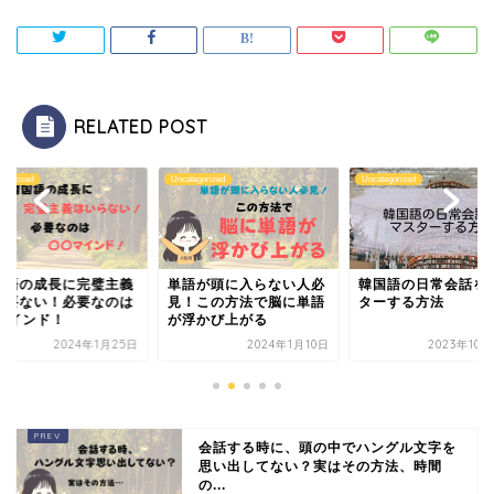
RELATED POST
tegorized
Uncategorized
Uncategorized
国語の成長に完璧主義
単語が頭に入らない人必
韓国語の日常会話を
必要ない！必要なのは
見！この方法で脳に単語
ターする方法
○マインド！
が浮かび上がる
2024年1月25日
2024年1月10日
2023年10
会話する時に、頭の中でハングル文字を
思い出してない？実はその方法、時間
の...