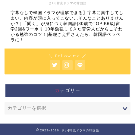
きい|韓流ドラマの韓国語
字幕なしで韓国ドラマが理解できる】字幕に集中してし
まい、内容が頭に入ってこない…そんなことありません
か？| 「聞く」が身につく韓国語|30歳でTOPIK6級|留
学2回&ワーホリ|10年勉強してきた苦労人だからこそわ
かる勉強のコツ！|基礎さえ押さえたら、韓国語ペラペ
ラに！
＼ Follow me ／
カテゴリー
2023–2026 きい|韓流ドラマの韓国語