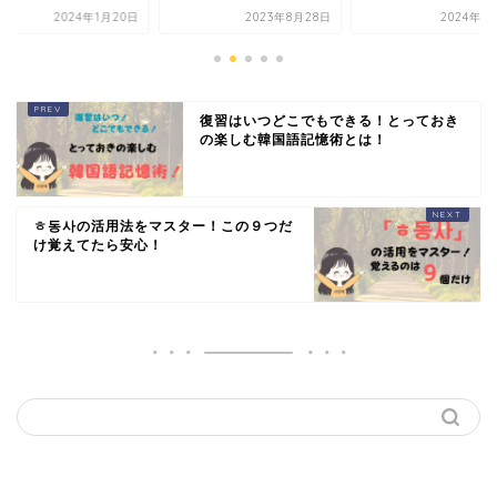
2024年1月20日
2023年8月28日
2024年1
復習はいつどこでもできる！とっておき
の楽しむ韓国語記憶術とは！
ㅎ동사の活用法をマスター！この９つだ
け覚えてたら安心！