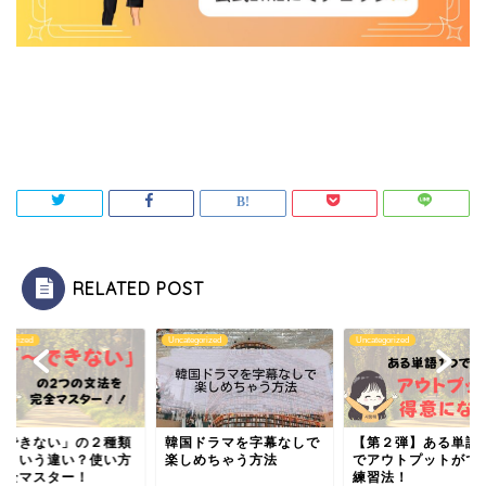
RELATED POST
tegorized
Uncategorized
Uncategorized
～できない」の２種類
韓国ドラマを字幕なしで
【第２弾】ある単語
どういう違い？使い方
楽しめちゃう方法
でアウトプットがで
完全マスター！
練習法！